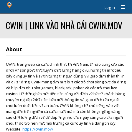
Log In
CWIN | LINK VÀO NHÀ CÁI CWIN.MOV
About
CWIN, trang web cá cu?c chính th?c t?i Vi?t Nam, t? hào cung c?p các
d?ch v? sòng b?c tr?c tuy?n ch?t lu?ng hàng d?u, hu?ng t?i m?c tiêu
xây d?ng uy tín và s? tin tu?ng t? ngu?i dùng. V?i giao di?n thân thi?n
và d? s? d?ng, CWIN mang d?n m?t lo?t các trò choi sòng b?c da d?ng
và h?p d?n nhu slot games, blackjack, poker và các trò choi live
casino. H? th?ng b?o m?t tiên ti?n cùng v?i d?ch v? h? tr? khách hàng
chuyên nghi?p 24/7 d?m b?o m?i thông tin và giao d?ch c?a ngu?i
choi luôn du?c b?o v? an toàn. CWIN không ch? chú tr?ng vào vi?c
mang d?n tr?i nghi?m cá cu?c mu?t mà mà còn không ng?ng nâng
cao ch?t lu?ng d?ch v? d? dáp ?ng nhu c?u ngày càng cao c?a ngu?i
choi, t? dó t?o nên m?t môi tru?ng cá cu?c uy tín và dáng tin c?y.
Website:
https://cwin.mov/